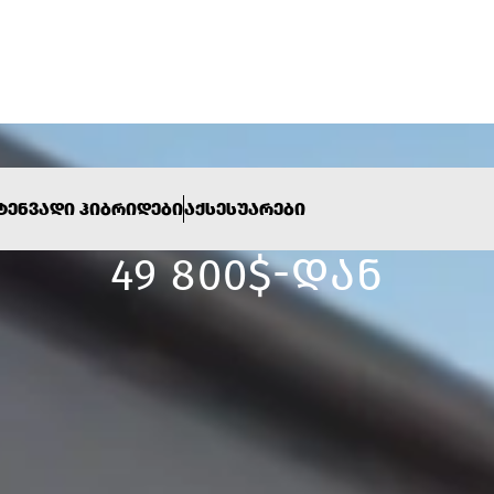
ᲢᲔᲜᲕᲐᲓᲘ ᲰᲘᲑᲠᲘᲓᲔᲑᲘ
ᲐᲥᲡᲔᲡᲣᲐᲠᲔᲑᲘ
DENZA N7
49 800$-ᲓᲐᲜ