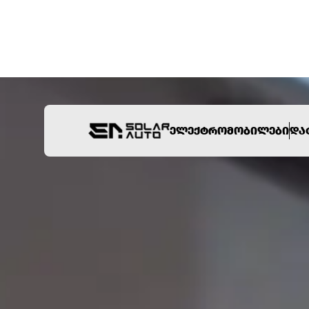
ᲔᲚᲔᲥᲢᲠᲝᲛᲝᲑᲘᲚᲔᲑᲘ
ᲓᲐ