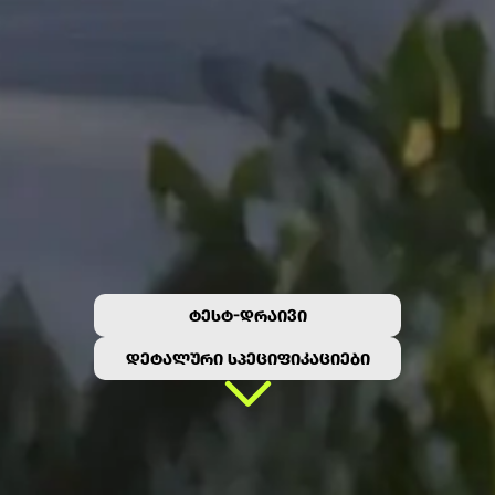
ᲢᲔᲡᲢ-ᲓᲠᲐᲘᲕᲘ
ᲓᲔᲢᲐᲚᲣᲠᲘ ᲡᲞᲔᲪᲘᲤᲘᲙᲐᲪᲘᲔᲑᲘ