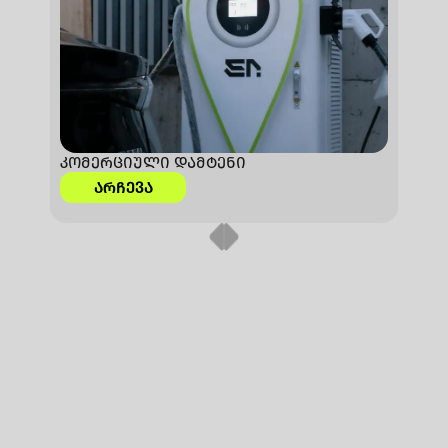
კომერციული დამტენი
ᲐᲠᲩᲔᲕᲐ