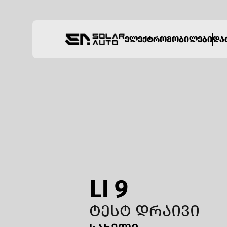
ᲔᲚᲔᲥᲢᲠᲝᲛᲝᲑᲘᲚᲔᲑᲘ
ᲓᲐ
LI 9
ᲢᲔᲡᲢ ᲓᲠᲐᲘᲕᲘ