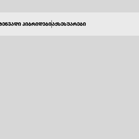
ᲢᲔᲜᲕᲐᲓᲘ ᲰᲘᲑᲠᲘᲓᲔᲑᲘ
ᲐᲥᲡᲔᲡᲣᲐᲠᲔᲑᲘ