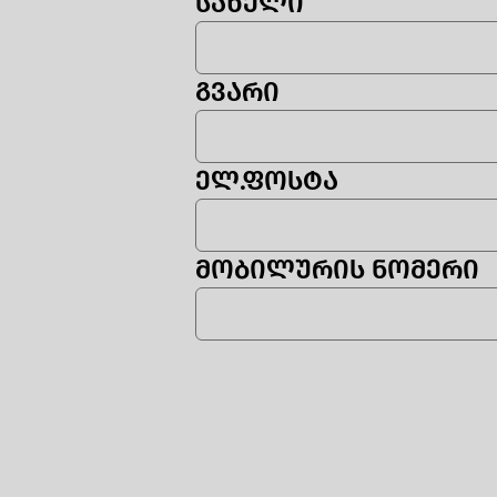
ᲡᲐᲮᲔᲚᲘ
ᲒᲕᲐᲠᲘ
ᲔᲚ.ᲤᲝᲡᲢᲐ
ᲛᲝᲑᲘᲚᲣᲠᲘᲡ ᲜᲝᲛᲔᲠᲘ