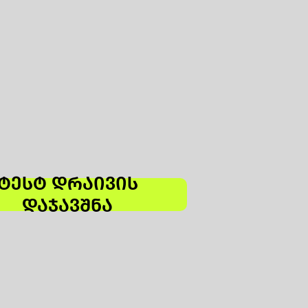
ᲢᲔᲡᲢ ᲓᲠᲐᲘᲕᲘᲡ
ᲓᲐᲯᲐᲕᲨᲜᲐ