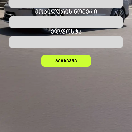
ᲛᲝᲑᲘᲚᲣᲠᲘᲡ ᲜᲝᲛᲔᲠᲘ
ᲔᲚ.ᲤᲝᲡᲢᲐ
გაგზავნა