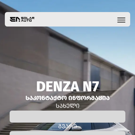
DENZA N7
ᲡᲐᲙᲝᲜᲢᲐᲥᲢᲝ ᲘᲜᲤᲝᲠᲛᲐᲪᲘᲐ
ᲡᲐᲮᲔᲚᲘ
ᲒᲕᲐᲠᲘ