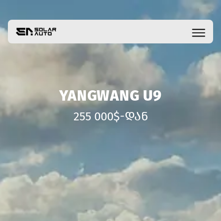
YANGWANG U9
255 000$-ᲓᲐᲜ