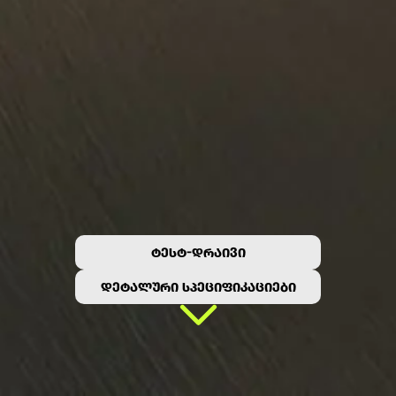
ᲢᲔᲡᲢ-ᲓᲠᲐᲘᲕᲘ
ᲓᲔᲢᲐᲚᲣᲠᲘ ᲡᲞᲔᲪᲘᲤᲘᲙᲐᲪᲘᲔᲑᲘ