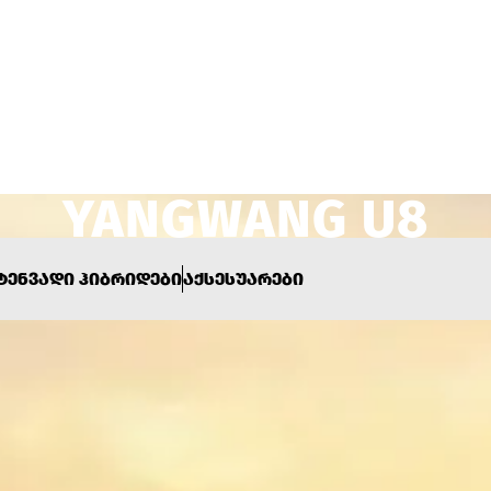
ᲢᲔᲜᲕᲐᲓᲘ ᲰᲘᲑᲠᲘᲓᲔᲑᲘ
ᲐᲥᲡᲔᲡᲣᲐᲠᲔᲑᲘ
YANGWANG U8
190 000$-ᲓᲐᲜ