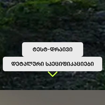
ᲢᲔᲡᲢ-ᲓᲠᲐᲘᲕᲘ
ᲓᲔᲢᲐᲚᲣᲠᲘ ᲡᲞᲔᲪᲘᲤᲘᲙᲐᲪᲘᲔᲑᲘ