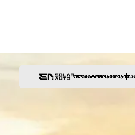
ᲔᲚᲔᲥᲢᲠᲝᲛᲝᲑᲘᲚᲔᲑᲘ
ᲓᲐ