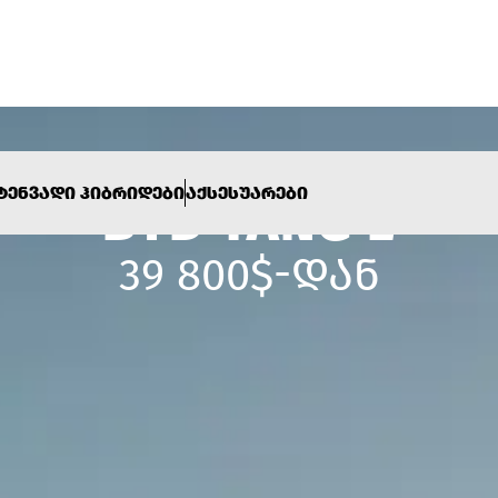
ᲢᲔᲜᲕᲐᲓᲘ ᲰᲘᲑᲠᲘᲓᲔᲑᲘ
ᲐᲥᲡᲔᲡᲣᲐᲠᲔᲑᲘ
BYD TANG L
39 800$-ᲓᲐᲜ