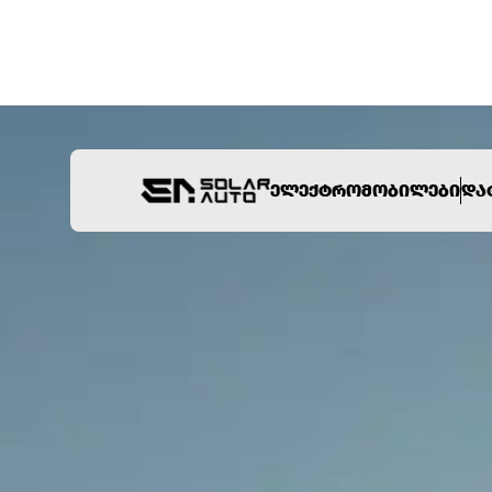
ᲔᲚᲔᲥᲢᲠᲝᲛᲝᲑᲘᲚᲔᲑᲘ
ᲓᲐ