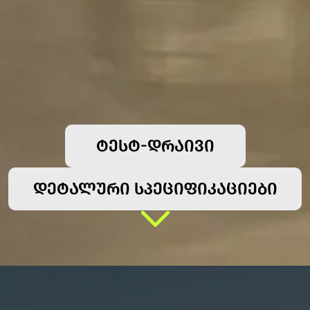
ᲢᲔᲡᲢ-ᲓᲠᲐᲘᲕᲘ
ᲓᲔᲢᲐᲚᲣᲠᲘ ᲡᲞᲔᲪᲘᲤᲘᲙᲐᲪᲘᲔᲑᲘ