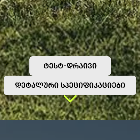
ᲢᲔᲡᲢ-ᲓᲠᲐᲘᲕᲘ
ᲓᲔᲢᲐᲚᲣᲠᲘ ᲡᲞᲔᲪᲘᲤᲘᲙᲐᲪᲘᲔᲑᲘ