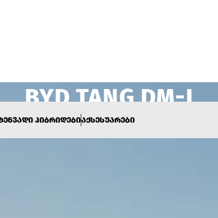
ᲢᲔᲜᲕᲐᲓᲘ ᲰᲘᲑᲠᲘᲓᲔᲑᲘ
ᲐᲥᲡᲔᲡᲣᲐᲠᲔᲑᲘ
BYD TANG DM-I
31 820$-ᲓᲐᲜ