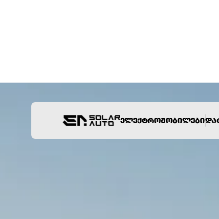
ᲔᲚᲔᲥᲢᲠᲝᲛᲝᲑᲘᲚᲔᲑᲘ
ᲓᲐ