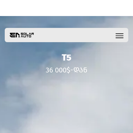
T5
36 000$-ᲓᲐᲜ