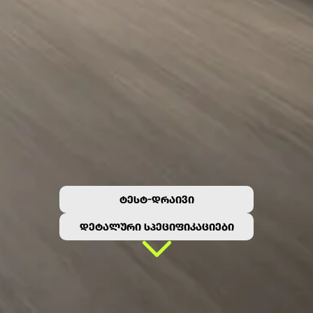
ᲢᲔᲡᲢ-ᲓᲠᲐᲘᲕᲘ
ᲓᲔᲢᲐᲚᲣᲠᲘ ᲡᲞᲔᲪᲘᲤᲘᲙᲐᲪᲘᲔᲑᲘ