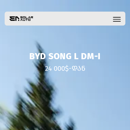
BYD SONG L DM-I
24 000$-ᲓᲐᲜ