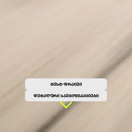
ᲢᲔᲡᲢ-ᲓᲠᲐᲘᲕᲘ
ᲓᲔᲢᲐᲚᲣᲠᲘ ᲡᲞᲔᲪᲘᲤᲘᲙᲐᲪᲘᲔᲑᲘ