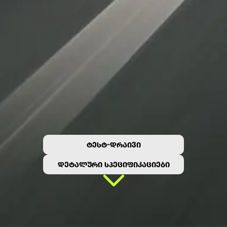
ᲢᲔᲡᲢ-ᲓᲠᲐᲘᲕᲘ
ᲓᲔᲢᲐᲚᲣᲠᲘ ᲡᲞᲔᲪᲘᲤᲘᲙᲐᲪᲘᲔᲑᲘ