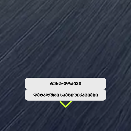
ᲢᲔᲡᲢ-ᲓᲠᲐᲘᲕᲘ
ᲓᲔᲢᲐᲚᲣᲠᲘ ᲡᲞᲔᲪᲘᲤᲘᲙᲐᲪᲘᲔᲑᲘ