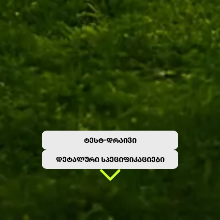
ᲢᲔᲡᲢ-ᲓᲠᲐᲘᲕᲘ
ᲓᲔᲢᲐᲚᲣᲠᲘ ᲡᲞᲔᲪᲘᲤᲘᲙᲐᲪᲘᲔᲑᲘ